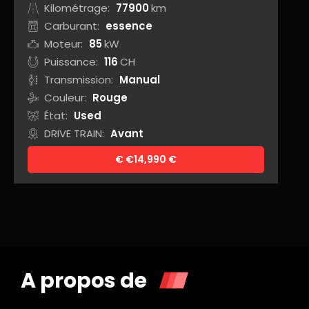
Kilométrage:
77900
km
Carburant:
essence
Moteur:
85
kW
Puissance:
116
CH
Transmission:
Manual
Couleur:
Rouge
État:
Used
DRIVE TRAIN:
Avant
€
14,990 €
A propos de